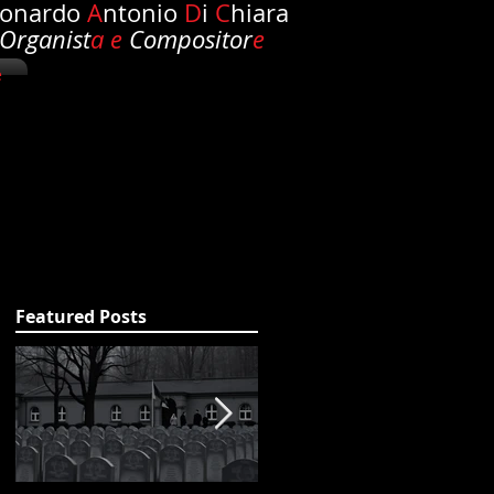
eonardo
A
ntonio
D
i
C
hiara
Organist
a e
Compositor
e
e
Featured Posts