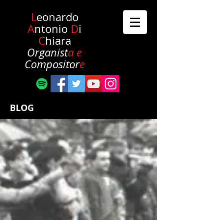
L
eonardo
A
ntonio
D
i
C
hiara
Organist
a e
Compositor
e
BLOG